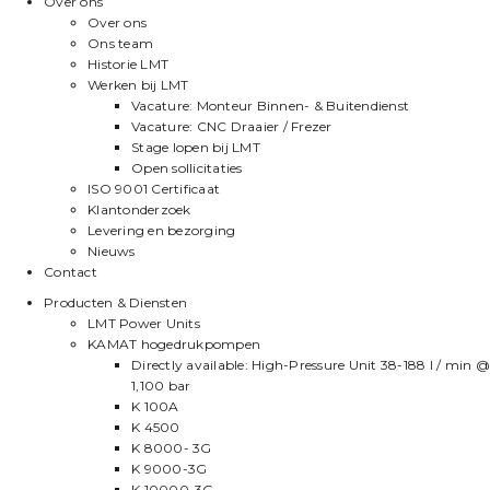
Over ons
Over ons
Ons team
Historie LMT
Werken bij LMT
Vacature: Monteur Binnen- & Buitendienst
Vacature: CNC Draaier / Frezer
Stage lopen bij LMT
Open sollicitaties
ISO 9001 Certificaat
Klantonderzoek
Levering en bezorging
Nieuws
Contact
Producten & Diensten
LMT Power Units
KAMAT hogedrukpompen
Directly available: High-Pressure Unit 38-188 l / min @
1,100 bar
K 100A
K 4500
K 8000- 3G
K 9000-3G
K 10000-3G