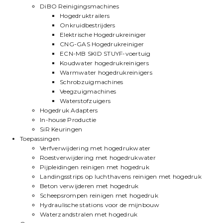
DiBO Reinigingsmachines
Hogedruktrailers
Onkruidbestrijders
Elektrische Hogedrukreiniger
CNG-GAS Hogedrukreiniger
ECN-MB SKID STUYF-voertuig
Koudwater hogedrukreinigers
Warmwater hogedrukreinigers
Schrobzuigmachines
Veegzuigmachines
Waterstofzuigers
Hogedruk Adapters
In-house Productie
SiR Keuringen
Toepassingen
Verfverwijdering met hogedrukwater
Roestverwijdering met hogedrukwater
Pijpleidingen reinigen met hogedruk
Landingsstrips op luchthavens reinigen met hogedruk
Beton verwijderen met hogedruk
Scheepsrompen reinigen met hogedruk
Hydraulische stations voor de mijnbouw
Waterzandstralen met hogedruk