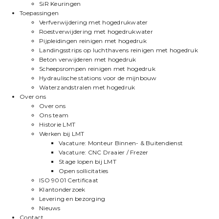
SiR Keuringen
Toepassingen
Verfverwijdering met hogedrukwater
Roestverwijdering met hogedrukwater
Pijpleidingen reinigen met hogedruk
Landingsstrips op luchthavens reinigen met hogedruk
Beton verwijderen met hogedruk
Scheepsrompen reinigen met hogedruk
Hydraulische stations voor de mijnbouw
Waterzandstralen met hogedruk
Over ons
Over ons
Ons team
Historie LMT
Werken bij LMT
Vacature: Monteur Binnen- & Buitendienst
Vacature: CNC Draaier / Frezer
Stage lopen bij LMT
Open sollicitaties
ISO 9001 Certificaat
Klantonderzoek
Levering en bezorging
Nieuws
Contact