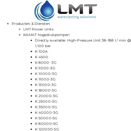
Producten & Diensten
LMT Power Units
KAMAT hogedrukpompen
Directly available: High-Pressure Unit 38-188 l / min @
1,100 bar
K 100A
K 4500
K 8000- 3G
K 9000-3G
K 10000-3G
K 11000-3G
K 13000-3G
K 18000-3G
K 20000-3G
K 25000-3G
K 35000-3G
K 40000-3G
K 50000-5G
K 80000-5G
K 120000-5G