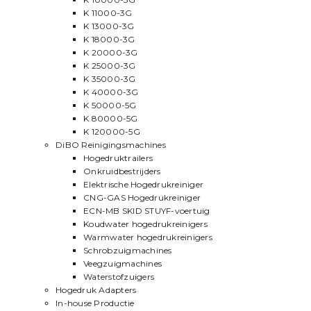
K 11000-3G
K 13000-3G
K 18000-3G
K 20000-3G
K 25000-3G
K 35000-3G
K 40000-3G
K 50000-5G
K 80000-5G
K 120000-5G
DiBO Reinigingsmachines
Hogedruktrailers
Onkruidbestrijders
Elektrische Hogedrukreiniger
CNG-GAS Hogedrukreiniger
ECN-MB SKID STUYF-voertuig
Koudwater hogedrukreinigers
Warmwater hogedrukreinigers
Schrobzuigmachines
Veegzuigmachines
Waterstofzuigers
Hogedruk Adapters
In-house Productie