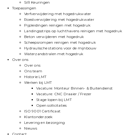
SiR Keuringen
Toepassingen
Verfverwijdering met hogedrukwater
Roestverwijdering met hogedrukwater
Pijpleidingen reinigen met hogedruk
Landingsstrips op luchthavens reinigen met hogedruk
Beton verwijderen met hogedruk
Scheepsrompen reinigen met hogedruk
Hydraulische stations voor de mijnbouw
Waterzandstralen met hogedruk
Over ons
Over ons
Ons team
Historie LMT
Werken bij LMT
Vacature: Monteur Binnen- & Buitendienst
Vacature: CNC Draaier / Frezer
Stage lopen bij LMT
Open sollicitaties
ISO 9001 Certificaat
Klantonderzoek
Levering en bezorging
Nieuws
Contact