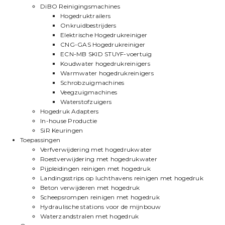
DiBO Reinigingsmachines
Hogedruktrailers
Onkruidbestrijders
Elektrische Hogedrukreiniger
CNG-GAS Hogedrukreiniger
ECN-MB SKID STUYF-voertuig
Koudwater hogedrukreinigers
Warmwater hogedrukreinigers
Schrobzuigmachines
Veegzuigmachines
Waterstofzuigers
Hogedruk Adapters
In-house Productie
SiR Keuringen
Toepassingen
Verfverwijdering met hogedrukwater
Roestverwijdering met hogedrukwater
Pijpleidingen reinigen met hogedruk
Landingsstrips op luchthavens reinigen met hogedruk
Beton verwijderen met hogedruk
Scheepsrompen reinigen met hogedruk
Hydraulische stations voor de mijnbouw
Waterzandstralen met hogedruk