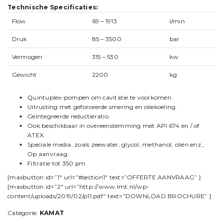
Technische Specificaties:
Flow
69 – 1913
l/min
Druk
85 – 3500
bar
Vermogen
315 – 530
kw
Gewicht
2200
kg
Quintuplex-pompen om cavitatie te voorkomen.
Uitrusting met geforceerde smering en oliekoeling.
Geïntegreerde reductieratio.
Ook beschikbaar in overeenstemming met API 674 en / of
ATEX.
Speciale media, zoals zeewater, glycol, methanol, oliën enz.,
Op aanvraag.
Filtratie tot 350 μm.
[maxbutton id=”1″ url=”#section1″ text=”OFFERTE AANVRAAG” ]
[maxbutton id=”2″ url=”http://www.lmt.nl/wp-
content/uploads/2019/02/p11.pdf” text=”DOWNLOAD BROCHURE” ]
Categorie:
KAMAT