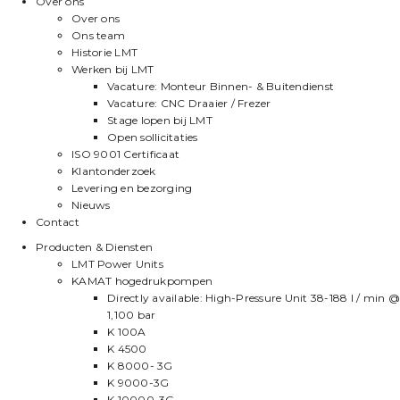
Over ons
Over ons
Ons team
Historie LMT
Werken bij LMT
Vacature: Monteur Binnen- & Buitendienst
Vacature: CNC Draaier / Frezer
Stage lopen bij LMT
Open sollicitaties
ISO 9001 Certificaat
Klantonderzoek
Levering en bezorging
Nieuws
Contact
Producten & Diensten
LMT Power Units
KAMAT hogedrukpompen
Directly available: High-Pressure Unit 38-188 l / min @
1,100 bar
K 100A
K 4500
K 8000- 3G
K 9000-3G
K 10000-3G