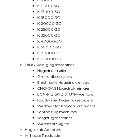
K 11000-3G
K 13000-3G
K 18000-3G
K 20000-3G
K 25000-3G
K 35000-3G
K 40000-3G
K 50000-5G
K 80000-5G
K 120000-5G
DiBO Reinigingsmachines
Hogedruktrailers
Onkruidbestrijders
Elektrische Hogedrukreiniger
CNG-GAS Hogedrukreiniger
ECN-MB SKID STUYF-voertuig
Koudwater hogedrukreinigers
Warmwater hogedrukreinigers
Schrobzuigmachines
Veegzuigmachines
Waterstofzuigers
Hogedruk Adapters
In-house Productie