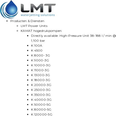
Producten & Diensten
LMT Power Units
KAMAT hogedrukpompen
Directly available: High-Pressure Unit 38-188 l / min @
1,100 bar
K 100A
K 4500
K 8000- 3G
K 9000-3G
K 10000-3G
K 11000-3G
K 13000-3G
K 18000-3G
K 20000-3G
K 25000-3G
K 35000-3G
K 40000-3G
K 50000-5G
K 80000-5G
K 120000-5G