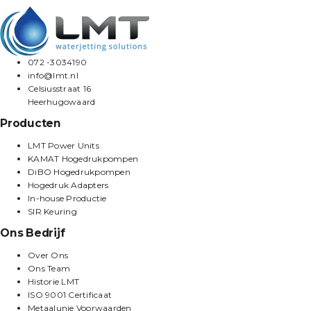
072 -3034190
info@lmt.nl
Celsiusstraat 16
Heerhugowaard
Producten
LMT Power Units
KAMAT Hogedrukpompen
DiBO Hogedrukpompen
Hogedruk Adapters
In-house Productie
SIR Keuring
Ons Bedrijf
Over Ons
Ons Team
Historie LMT
ISO 9001 Certificaat
Metaalunie Voorwaarden