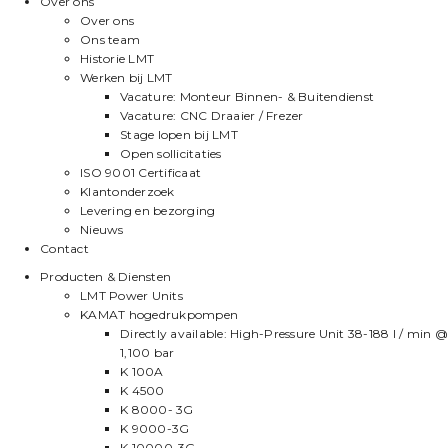
Over ons
Over ons
Ons team
Historie LMT
Werken bij LMT
Vacature: Monteur Binnen- & Buitendienst
Vacature: CNC Draaier / Frezer
Stage lopen bij LMT
Open sollicitaties
ISO 9001 Certificaat
Klantonderzoek
Levering en bezorging
Nieuws
Contact
Producten & Diensten
LMT Power Units
KAMAT hogedrukpompen
Directly available: High-Pressure Unit 38-188 l / min @
1,100 bar
K 100A
K 4500
K 8000- 3G
K 9000-3G
K 10000-3G