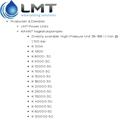
Producten & Diensten
LMT Power Units
KAMAT hogedrukpompen
Directly available: High-Pressure Unit 38-188 l / min @
1,100 bar
K 100A
K 4500
K 8000- 3G
K 9000-3G
K 10000-3G
K 11000-3G
K 13000-3G
K 18000-3G
K 20000-3G
K 25000-3G
K 35000-3G
K 40000-3G
K 50000-5G
K 80000-5G
K 120000-5G