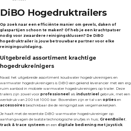
DiBO Hogedruktrailers
Op zoek naar een efficiënte manier om gevels, daken of
glaspartijen schoon te maken? Of heb je een krachtpatser
nodig voor zwaardere reinigingsklussen? De DiBO
hogedruktrailer is jouw betrouwbare partner voor elke
reinigingsuitdaging.
Uitgebreid assortiment krachtige
hogedrukreinigers
Naast het uitgebreide assortiment koudwater hogedrukreinigers en
warmwater hogedrukreinigers is DiBO een gekend leverancier met een erg
ruim aanbod in mobiele warmwater hogedrukreinigers op trailer. Deze
trailers zijn zowel voor
professioneel
als
industrieel
gebruik, met een
werkdruk van 200 tot 1000 bar. Bovendien zijn er tal van
opties
en
accessoires
beschikbaar die de reinigingstaak vergemakkelijken.
Je haalt met de recentste DiBO warmwater hogedrukreiniger op
aanhangwagen de laatste technologische snufjes in huis;
GreenBoiler
,
track & trace systeem
en een
digitale bediening met joystick
.