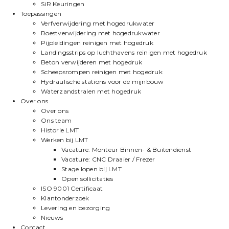
SiR Keuringen
Toepassingen
Verfverwijdering met hogedrukwater
Roestverwijdering met hogedrukwater
Pijpleidingen reinigen met hogedruk
Landingsstrips op luchthavens reinigen met hogedruk
Beton verwijderen met hogedruk
Scheepsrompen reinigen met hogedruk
Hydraulische stations voor de mijnbouw
Waterzandstralen met hogedruk
Over ons
Over ons
Ons team
Historie LMT
Werken bij LMT
Vacature: Monteur Binnen- & Buitendienst
Vacature: CNC Draaier / Frezer
Stage lopen bij LMT
Open sollicitaties
ISO 9001 Certificaat
Klantonderzoek
Levering en bezorging
Nieuws
Contact