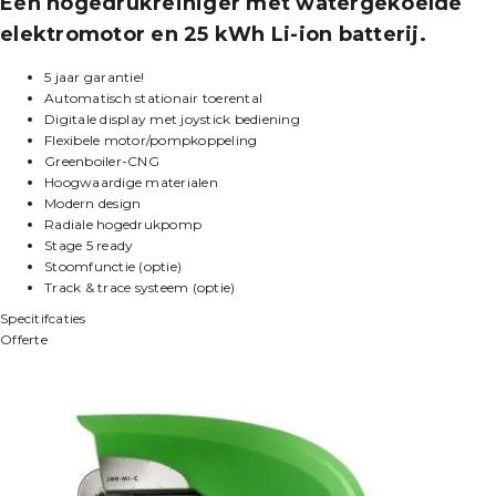
Een hogedrukreiniger met watergekoelde
elektromotor en 25 kWh Li-ion batterij.
5 jaar garantie!
Automatisch stationair toerental
Digitale display met joystick bediening
Flexibele motor/pompkoppeling
Greenboiler-CNG
Hoogwaardige materialen
Modern design
Radiale hogedrukpomp
Stage 5 ready
Stoomfunctie (optie)
Track & trace systeem (optie)
Specitifcaties
Offerte