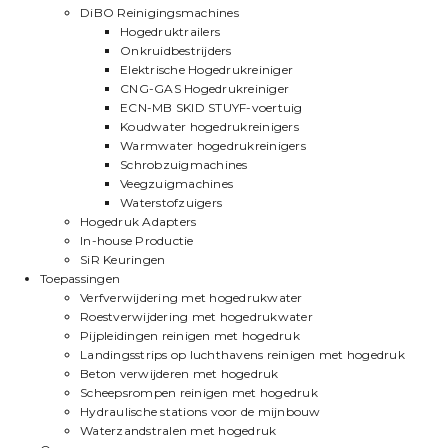
DiBO Reinigingsmachines
Hogedruktrailers
Onkruidbestrijders
Elektrische Hogedrukreiniger
CNG-GAS Hogedrukreiniger
ECN-MB SKID STUYF-voertuig
Koudwater hogedrukreinigers
Warmwater hogedrukreinigers
Schrobzuigmachines
Veegzuigmachines
Waterstofzuigers
Hogedruk Adapters
In-house Productie
SiR Keuringen
Toepassingen
Verfverwijdering met hogedrukwater
Roestverwijdering met hogedrukwater
Pijpleidingen reinigen met hogedruk
Landingsstrips op luchthavens reinigen met hogedruk
Beton verwijderen met hogedruk
Scheepsrompen reinigen met hogedruk
Hydraulische stations voor de mijnbouw
Waterzandstralen met hogedruk