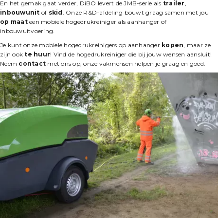
En het gemak gaat verder, DiBO levert de JMB-serie als
trailer
,
inbouwunit
of
skid
. Onze R&D-afdeling bouwt graag samen met jou
op maat
een mobiele hogedrukreiniger als aanhanger of
inbouwuitvoering.
Je kunt onze mobiele hogedrukreinigers op aanhanger
kopen
, maar ze
zijn ook
te huur
! Vind de hogedrukreiniger die bij jouw wensen aansluit!
Neem
contact
met ons op, onze vakmensen helpen je graag en goed.