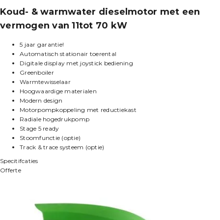
Koud- & warmwater dieselmotor met een
vermogen van 11tot 70 kW
5 jaar garantie!
Automatisch stationair toerental
Digitale display met joystick bediening
Greenboiler
Warmtewisselaar
Hoogwaardige materialen
Modern design
Motorpompkoppeling met reductiekast
Radiale hogedrukpomp
Stage 5 ready
Stoomfunctie (optie)
Track & trace systeem (optie)
Specitifcaties
Offerte