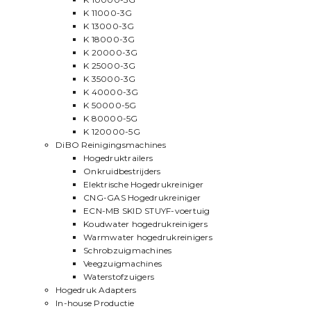
K 11000-3G
K 13000-3G
K 18000-3G
K 20000-3G
K 25000-3G
K 35000-3G
K 40000-3G
K 50000-5G
K 80000-5G
K 120000-5G
DiBO Reinigingsmachines
Hogedruktrailers
Onkruidbestrijders
Elektrische Hogedrukreiniger
CNG-GAS Hogedrukreiniger
ECN-MB SKID STUYF-voertuig
Koudwater hogedrukreinigers
Warmwater hogedrukreinigers
Schrobzuigmachines
Veegzuigmachines
Waterstofzuigers
Hogedruk Adapters
In-house Productie