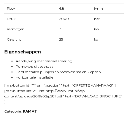
Flow
6,8
l/min
Druk
2000
bar
Vermogen
15
kw
Gewicht
25
kg
Eigenschappen
Aandrijving met oliebad smering
Pompkop uit edelstaal
Hard metalen plunjers en roestvast stalen kleppen
Horizontale installatie
[maxbutton id=”1″ url=”#section1″ text=”OFFERTE AANVRAAG” ]
[maxbutton id=”2″ url=”http://www.lmt.nl/wp-
content/uploads/2019/02/p581.pdf” text=”DOWNLOAD BROCHURE”
]
Categorie:
KAMAT