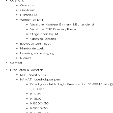
Over ons
Over ons
Ons team
Historie LMT
Werken bij LMT
Vacature: Monteur Binnen- & Buitendienst
Vacature: CNC Draaier / Frezer
Stage lopen bij LMT
Open sollicitaties
ISO 9001 Certificaat
Klantonderzoek
Levering en bezorging
Nieuws
Contact
Producten & Diensten
LMT Power Units
KAMAT hogedrukpompen
Directly available: High-Pressure Unit 38-188 l / min @
1,100 bar
K 100A
K 4500
K 8000- 3G
K 9000-3G
K 10000-3G