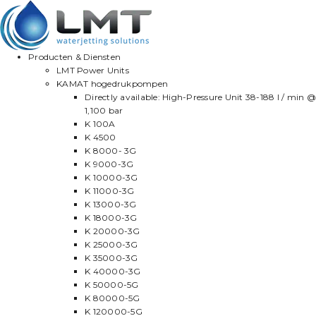
Producten & Diensten
LMT Power Units
KAMAT hogedrukpompen
Directly available: High-Pressure Unit 38-188 l / min @
1,100 bar
K 100A
K 4500
K 8000- 3G
K 9000-3G
K 10000-3G
K 11000-3G
K 13000-3G
K 18000-3G
K 20000-3G
K 25000-3G
K 35000-3G
K 40000-3G
K 50000-5G
K 80000-5G
K 120000-5G