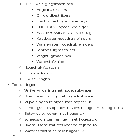
DiBO Reinigingsmachines
Hogedruktrailers
Onkruidbestrijders
Elektrische Hogedrukreiniger
CNG-GAS Hogedrukreiniger
ECN-MB SKID STUYF-voertuig
Koudwater hogedrukreinigers
Warmwater hogedrukreinigers
Schrobzuigmachines
Veegzuigmachines
Waterstofzuigers
Hogedruk Adapters
In-house Productie
SiR Keuringen
Toepassingen
Verfverwijdering met hogedrukwater
Roestverwijdering met hogedrukwater
Pijpleidingen reinigen met hogedruk
Landingsstrips op luchthavens reinigen met hogedruk
Beton verwijderen met hogedruk
Scheepsrompen reinigen met hogedruk
Hydraulische stations voor de mijnbouw
Waterzandstralen met hogedruk