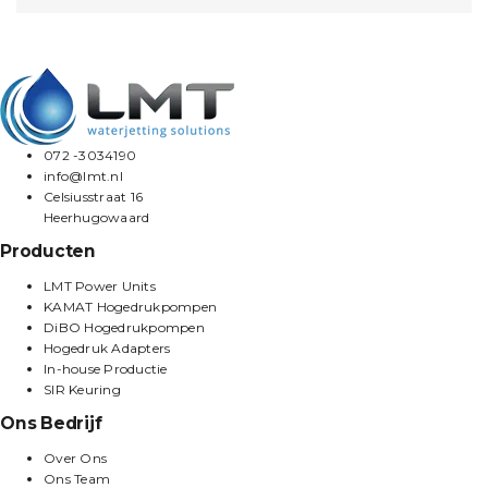
072 -3034190
info@lmt.nl
Celsiusstraat 16
Heerhugowaard
Producten
LMT Power Units
KAMAT Hogedrukpompen
DiBO Hogedrukpompen
Hogedruk Adapters
In-house Productie
SIR Keuring
Ons Bedrijf
Over Ons
Ons Team