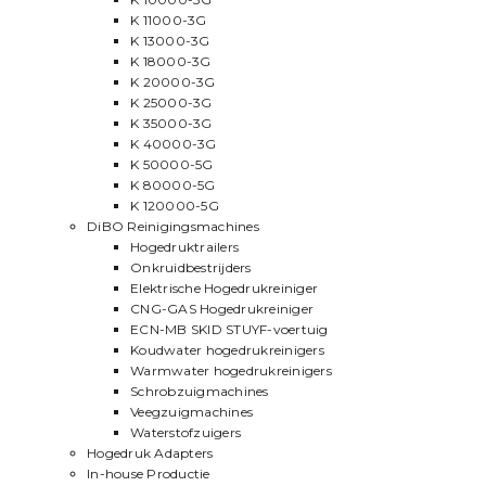
K 11000-3G
K 13000-3G
K 18000-3G
K 20000-3G
K 25000-3G
K 35000-3G
K 40000-3G
K 50000-5G
K 80000-5G
K 120000-5G
DiBO Reinigingsmachines
Hogedruktrailers
Onkruidbestrijders
Elektrische Hogedrukreiniger
CNG-GAS Hogedrukreiniger
ECN-MB SKID STUYF-voertuig
Koudwater hogedrukreinigers
Warmwater hogedrukreinigers
Schrobzuigmachines
Veegzuigmachines
Waterstofzuigers
Hogedruk Adapters
In-house Productie