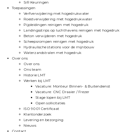
SiR Keuringen
Toepassingen
Verfverwijdering met hogedrukwater
Roestverwijdering met hogedrukwater
Pijpleidingen reinigen met hogedruk
Landingsstrips op luchthavens reinigen met hogedruk
Beton verwijderen met hogedruk
Scheepsrompen reinigen met hogedruk
Hydraulische stations voor de mijnbouw
Waterzandstralen met hogedruk
Over ons
Over ons
Ons team
Historie LMT
Werken bij LMT
Vacature: Monteur Binnen- & Buitendienst
Vacature: CNC Draaier / Frezer
Stage lopen bij LMT
Open sollicitaties
ISO 9001 Certificaat
Klantonderzoek
Levering en bezorging
Nieuws
Contact