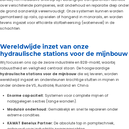
over verschillende pompseries, wat onderhoud en reparatie diep onder
de grond aanzienlijk vereenvoudigt. Onze systemen kunnen worden
gemonteerd op rails, op wielen of hangend in monorails, en worden
tevens ingezet voor efficiënte stofbeheersing (waternevel) in de
schachten.
Wereldwijde inzet van onze
hydraulische stations voor de mijnbouw
Wij focussen ons op de zware industriële en B2B-markt, waarbij
robuustheid en veiligheid centraal staan. De hoogwaardige
hydraulische stations voor de mijnbouw
die wij leveren, worden
wereldwijd ingezet en ondersteunen krachtige stutten in mijnen in
onder andere de VS, Australië, Rusland en China.
Enorme capaciteit:
Systemen voor complete mijnen of
nabijgelegen secties (lange wanden).
Modulair onderhoud:
Gemakkelijk en snel te repareren onder
extreme condities.
KAMAT Benelux Partner:
De absolute top in pomptechniek,
gebouwd voor industriële zwaargewichten.