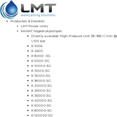
Producten & Diensten
LMT Power Units
KAMAT hogedrukpompen
Directly available: High-Pressure Unit 38-188 l / min @
1,100 bar
K 100A
K 4500
K 8000- 3G
K 9000-3G
K 10000-3G
K 11000-3G
K 13000-3G
K 18000-3G
K 20000-3G
K 25000-3G
K 35000-3G
K 40000-3G
K 50000-5G
K 80000-5G
K 120000-5G