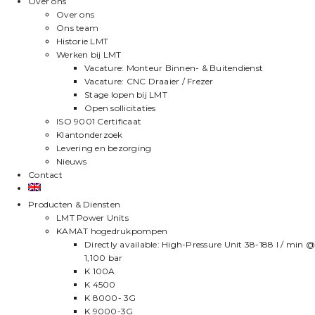
Over ons
Over ons
Ons team
Historie LMT
Werken bij LMT
Vacature: Monteur Binnen- & Buitendienst
Vacature: CNC Draaier / Frezer
Stage lopen bij LMT
Open sollicitaties
ISO 9001 Certificaat
Klantonderzoek
Levering en bezorging
Nieuws
Contact
Producten & Diensten
LMT Power Units
KAMAT hogedrukpompen
Directly available: High-Pressure Unit 38-188 l / min @
1,100 bar
K 100A
K 4500
K 8000- 3G
K 9000-3G