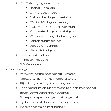
DiBO Reinigingsmachines
Hogedruktrailers
Onkruidbestrijders
Elektrische Hogedrukreiniger
CNG-GAS Hogedrukreiniger
ECN-MB SKID STUYF-voertuig
Koudwater hogedrukreinigers
Warmwater hogedrukreinigers
Schrobzuigmachines
Veegzuigmachines
Waterstofzuigers
Hogedruk Adapters
In-house Productie
SiR Keuringen
Toepassingen
Verfverwijdering met hogedrukwater
Roestverwijdering met hogedrukwater
Pijpleidingen reinigen met hogedruk
Landingsstrips op luchthavens reinigen met hogedruk
Beton verwijderen met hogedruk
Scheepsrompen reinigen met hogedruk
Hydraulische stations voor de mijnbouw
Waterzandstralen met hogedruk