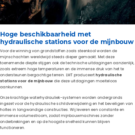
Hoge beschikbaarheid met
hydraulische stations voor de mijnbouw
Voor de winning van grondstoffen zoals steenkool worden de
mijnschachten wereldwijd steeds dieper gemaakt. Met deze
toenemende diepte stijgen ook de technische uitdagingen aanzienlijk,
zoals extreem hoge temperaturen en de immense druk van het te
ondersteunen bergachtige terrein. LMT produceert
hydraulische
stations voor de mijnbouw
die deze uitdagingen moeiteloos
aankunnen.
Onze krachtige waterhydrauliek-systemen worden ondergronds
ingezet voor de hydraulische schildverwijdering en het beveiligen van
holtes in langwandige constructies. Wij leveren een constante en
immense volumestroom, zodat mijnbouwmachines zonder
onderbrekingen en op de hoogste snelheid kunnen blijven
functioneren.