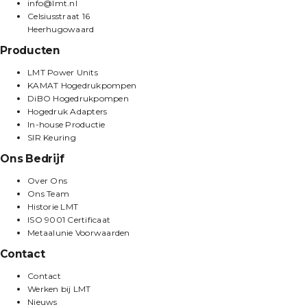
info@lmt.nl
Celsiusstraat 16
Heerhugowaard
Producten
LMT Power Units
KAMAT Hogedrukpompen
DiBO Hogedrukpompen
Hogedruk Adapters
In-house Productie
SIR Keuring
Ons Bedrijf
Over Ons
Ons Team
Historie LMT
ISO 9001 Certificaat
Metaalunie Voorwaarden
Contact
Contact
Werken bij LMT
Nieuws