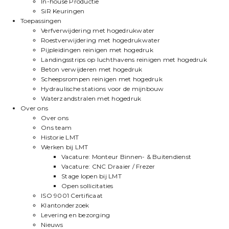
In-house Productie
SiR Keuringen
Toepassingen
Verfverwijdering met hogedrukwater
Roestverwijdering met hogedrukwater
Pijpleidingen reinigen met hogedruk
Landingsstrips op luchthavens reinigen met hogedruk
Beton verwijderen met hogedruk
Scheepsrompen reinigen met hogedruk
Hydraulische stations voor de mijnbouw
Waterzandstralen met hogedruk
Over ons
Over ons
Ons team
Historie LMT
Werken bij LMT
Vacature: Monteur Binnen- & Buitendienst
Vacature: CNC Draaier / Frezer
Stage lopen bij LMT
Open sollicitaties
ISO 9001 Certificaat
Klantonderzoek
Levering en bezorging
Nieuws