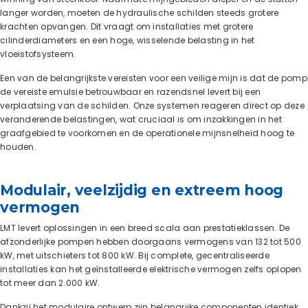
langer worden, moeten de hydraulische schilden steeds grotere
krachten opvangen. Dit vraagt om installaties met grotere
cilinderdiameters en een hoge, wisselende belasting in het
vloeistofsysteem.
Een van de belangrijkste vereisten voor een veilige mijn is dat de pomp
de vereiste emulsie betrouwbaar en razendsnel levert bij een
verplaatsing van de schilden. Onze systemen reageren direct op deze
veranderende belastingen, wat cruciaal is om inzakkingen in het
graafgebied te voorkomen en de operationele mijnsnelheid hoog te
houden.
Modulair, veelzijdig en extreem hoog
vermogen
LMT levert oplossingen in een breed scala aan prestatieklassen. De
afzonderlijke pompen hebben doorgaans vermogens van 132 tot 500
kW, met uitschieters tot 800 kW. Bij complete, gecentraliseerde
installaties kan het geïnstalleerde elektrische vermogen zelfs oplopen
tot meer dan 2.000 kW.
Dankzij het modulaire ontwerp zijn belangrijke componenten identiek