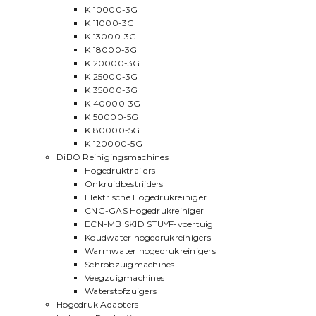
K 10000-3G
K 11000-3G
K 13000-3G
K 18000-3G
K 20000-3G
K 25000-3G
K 35000-3G
K 40000-3G
K 50000-5G
K 80000-5G
K 120000-5G
DiBO Reinigingsmachines
Hogedruktrailers
Onkruidbestrijders
Elektrische Hogedrukreiniger
CNG-GAS Hogedrukreiniger
ECN-MB SKID STUYF-voertuig
Koudwater hogedrukreinigers
Warmwater hogedrukreinigers
Schrobzuigmachines
Veegzuigmachines
Waterstofzuigers
Hogedruk Adapters