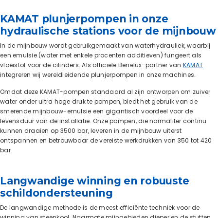
KAMAT plunjerpompen in onze
hydraulische stations voor de mijnbouw
In de mijnbouw wordt gebruikgemaakt van waterhydrauliek, waarbij
een emulsie (water met enkele procenten additieven) fungeert als
vloeistof voor de cilinders. Als officiële Benelux-partner van
KAMAT
integreren wij wereldleidende plunjerpompen in onze machines.
Omdat deze KAMAT-pompen standaard al zijn ontworpen om zuiver
water onder ultra hoge druk te pompen, biedt het gebruik van de
smerende mijnbouw-emulsie een gigantisch voordeel voor de
levensduur van de installatie. Onze pompen, die normaliter continu
kunnen draaien op 3500 bar, leveren in de mijnbouw uiterst
ontspannen en betrouwbaar de vereiste werkdrukken van 350 tot 420
bar.
Langwandige winning en robuuste
schildondersteuning
De langwandige methode is de meest efficiënte techniek voor de
winning van steenkool. Naarmate mijngebieden dieper en de stutten