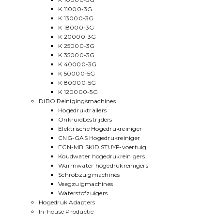
K 11000-3G
K 13000-3G
K 18000-3G
K 20000-3G
K 25000-3G
K 35000-3G
K 40000-3G
K 50000-5G
K 80000-5G
K 120000-5G
DiBO Reinigingsmachines
Hogedruktrailers
Onkruidbestrijders
Elektrische Hogedrukreiniger
CNG-GAS Hogedrukreiniger
ECN-MB SKID STUYF-voertuig
Koudwater hogedrukreinigers
Warmwater hogedrukreinigers
Schrobzuigmachines
Veegzuigmachines
Waterstofzuigers
Hogedruk Adapters
In-house Productie