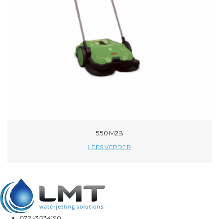
550 M2B
LEES VERDER
072 -3034190