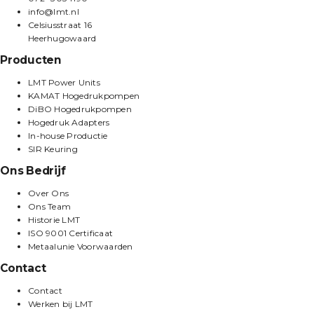
info@lmt.nl
Celsiusstraat 16
Heerhugowaard
Producten
LMT Power Units
KAMAT Hogedrukpompen
DiBO Hogedrukpompen
Hogedruk Adapters
In-house Productie
SIR Keuring
Ons Bedrijf
Over Ons
Ons Team
Historie LMT
ISO 9001 Certificaat
Metaalunie Voorwaarden
Contact
Contact
Werken bij LMT