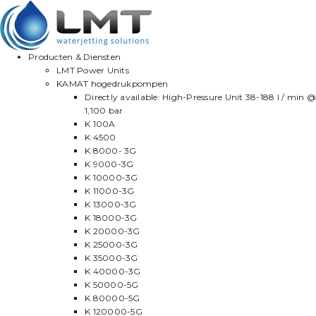
Producten & Diensten
LMT Power Units
KAMAT hogedrukpompen
Directly available: High-Pressure Unit 38-188 l / min @
1,100 bar
K 100A
K 4500
K 8000- 3G
K 9000-3G
K 10000-3G
K 11000-3G
K 13000-3G
K 18000-3G
K 20000-3G
K 25000-3G
K 35000-3G
K 40000-3G
K 50000-5G
K 80000-5G
K 120000-5G