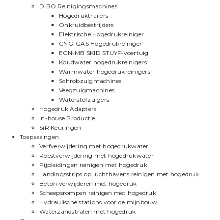
DiBO Reinigingsmachines
Hogedruktrailers
Onkruidbestrijders
Elektrische Hogedrukreiniger
CNG-GAS Hogedrukreiniger
ECN-MB SKID STUYF-voertuig
Koudwater hogedrukreinigers
Warmwater hogedrukreinigers
Schrobzuigmachines
Veegzuigmachines
Waterstofzuigers
Hogedruk Adapters
In-house Productie
SiR Keuringen
Toepassingen
Verfverwijdering met hogedrukwater
Roestverwijdering met hogedrukwater
Pijpleidingen reinigen met hogedruk
Landingsstrips op luchthavens reinigen met hogedruk
Beton verwijderen met hogedruk
Scheepsrompen reinigen met hogedruk
Hydraulische stations voor de mijnbouw
Waterzandstralen met hogedruk