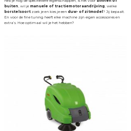
heb je nog de specifiekere eigenschappen; is het voor
binnen of
buiten
, wil je
manuele of tractiemotoraandrijving
, welke
borstelsoort
zoek je en kies je een
duw- of zitmodel
? Jij bepaalt.
En voor de fine tuning heeft elke machine zijn eigen accessoires en
extra’s. Hoe optimaal wil je het hebben?