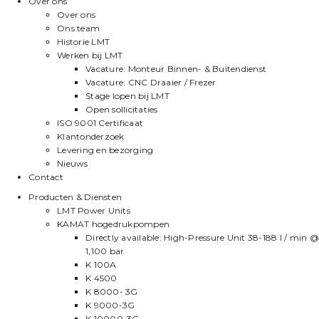
Over ons
Over ons
Ons team
Historie LMT
Werken bij LMT
Vacature: Monteur Binnen- & Buitendienst
Vacature: CNC Draaier / Frezer
Stage lopen bij LMT
Open sollicitaties
ISO 9001 Certificaat
Klantonderzoek
Levering en bezorging
Nieuws
Contact
Producten & Diensten
LMT Power Units
KAMAT hogedrukpompen
Directly available: High-Pressure Unit 38-188 l / min @
1,100 bar
K 100A
K 4500
K 8000- 3G
K 9000-3G
K 10000-3G