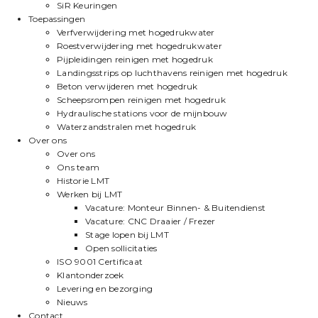
SiR Keuringen
Toepassingen
Verfverwijdering met hogedrukwater
Roestverwijdering met hogedrukwater
Pijpleidingen reinigen met hogedruk
Landingsstrips op luchthavens reinigen met hogedruk
Beton verwijderen met hogedruk
Scheepsrompen reinigen met hogedruk
Hydraulische stations voor de mijnbouw
Waterzandstralen met hogedruk
Over ons
Over ons
Ons team
Historie LMT
Werken bij LMT
Vacature: Monteur Binnen- & Buitendienst
Vacature: CNC Draaier / Frezer
Stage lopen bij LMT
Open sollicitaties
ISO 9001 Certificaat
Klantonderzoek
Levering en bezorging
Nieuws
Contact