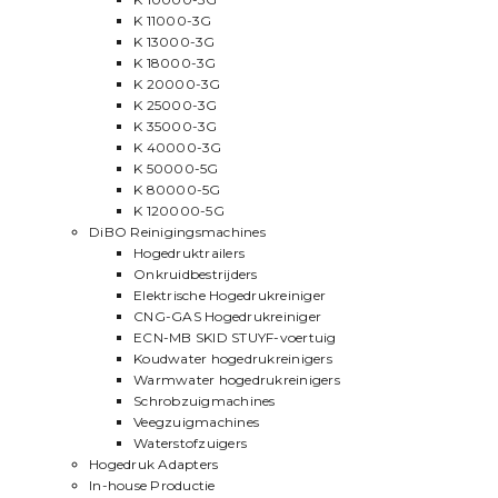
K 11000-3G
K 13000-3G
K 18000-3G
K 20000-3G
K 25000-3G
K 35000-3G
K 40000-3G
K 50000-5G
K 80000-5G
K 120000-5G
DiBO Reinigingsmachines
Hogedruktrailers
Onkruidbestrijders
Elektrische Hogedrukreiniger
CNG-GAS Hogedrukreiniger
ECN-MB SKID STUYF-voertuig
Koudwater hogedrukreinigers
Warmwater hogedrukreinigers
Schrobzuigmachines
Veegzuigmachines
Waterstofzuigers
Hogedruk Adapters
In-house Productie