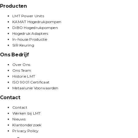
Producten
LMT Power Units
KAMAT Hogedrukpompen
DiBO Hogedrukpompen
Hogedruk Adapters
In-house Productie
SIR Keuring
Ons Bedrijf
Over Ons
Ons Team
Historie LMT
ISO 9001 Certificaat
Metaalunie Voorwaarden
Contact
Contact
Werken bij LMT
Nieuws
Klantonderzoek
Privacy Policy