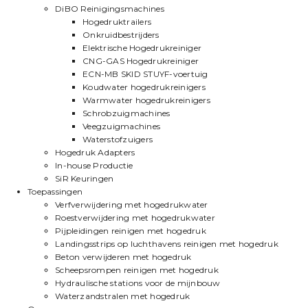
DiBO Reinigingsmachines
Hogedruktrailers
Onkruidbestrijders
Elektrische Hogedrukreiniger
CNG-GAS Hogedrukreiniger
ECN-MB SKID STUYF-voertuig
Koudwater hogedrukreinigers
Warmwater hogedrukreinigers
Schrobzuigmachines
Veegzuigmachines
Waterstofzuigers
Hogedruk Adapters
In-house Productie
SiR Keuringen
Toepassingen
Verfverwijdering met hogedrukwater
Roestverwijdering met hogedrukwater
Pijpleidingen reinigen met hogedruk
Landingsstrips op luchthavens reinigen met hogedruk
Beton verwijderen met hogedruk
Scheepsrompen reinigen met hogedruk
Hydraulische stations voor de mijnbouw
Waterzandstralen met hogedruk