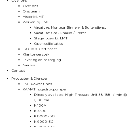
Over ons
Over ons
Ons team
Historie LMT
Werken bij LMT
Vacature: Monteur Binnen- & Buitendienst
Vacature: CNC Draaier / Frezer
Stage lopen bij LMT
Open sollicitaties
ISO 9001 Certificaat
Klantonderzoek
Levering en bezorging
Nieuws
Contact
Producten & Diensten
LMT Power Units
KAMAT hogedrukpompen
Directly available: High-Pressure Unit 38-188 l / min @
1,100 bar
K 100A
K 4500
K 8000- 3G
K 9000-3G
K 10000-3G