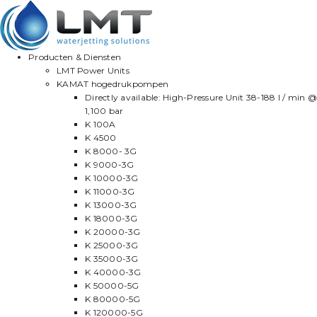
Producten & Diensten
LMT Power Units
KAMAT hogedrukpompen
Directly available: High-Pressure Unit 38-188 l / min @
1,100 bar
K 100A
K 4500
K 8000- 3G
K 9000-3G
K 10000-3G
K 11000-3G
K 13000-3G
K 18000-3G
K 20000-3G
K 25000-3G
K 35000-3G
K 40000-3G
K 50000-5G
K 80000-5G
K 120000-5G