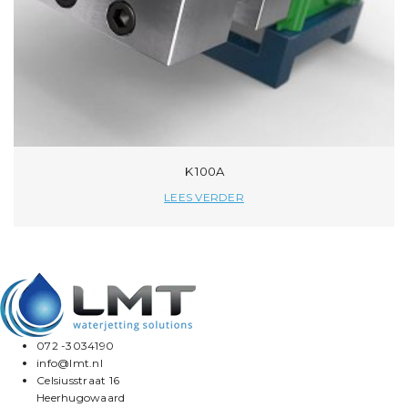
K 100A
LEES VERDER
072 -3034190
info@lmt.nl
Celsiusstraat 16
Heerhugowaard