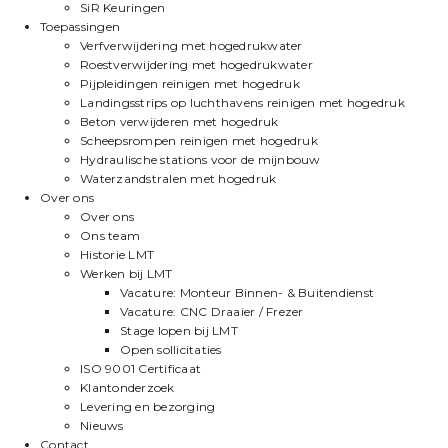
SiR Keuringen
Toepassingen
Verfverwijdering met hogedrukwater
Roestverwijdering met hogedrukwater
Pijpleidingen reinigen met hogedruk
Landingsstrips op luchthavens reinigen met hogedruk
Beton verwijderen met hogedruk
Scheepsrompen reinigen met hogedruk
Hydraulische stations voor de mijnbouw
Waterzandstralen met hogedruk
Over ons
Over ons
Ons team
Historie LMT
Werken bij LMT
Vacature: Monteur Binnen- & Buitendienst
Vacature: CNC Draaier / Frezer
Stage lopen bij LMT
Open sollicitaties
ISO 9001 Certificaat
Klantonderzoek
Levering en bezorging
Nieuws
Contact