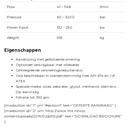
Flow
41 – 1148
l/min
Pressure
60 – 3200
bar
Power Input
132 – 250
kw
Weight
955
kg
Eigenschappen
Aandrijving met geforceerde smering
Optioneel verkrijgbaar met oliekoeler
Geïntegreerde versnellingsreductieratio
Ook beschikbaar in overeenstemming met API 674 en / of
ATEX
Speciale media, zoals zeewater, glycol, methanol, oliën enz.,
Op aanvraag
Filtratie tot 350 μm
[maxbutton id=”1″ url=”#section1″ text=”OFFERTE AANVRAAG” ]
[maxbutton id=”2″ url=”http://www.lmt.nl/wp-
content/uploads/2019/02/p351.pdf” text=”DOWNLOAD BROCHURE”
]