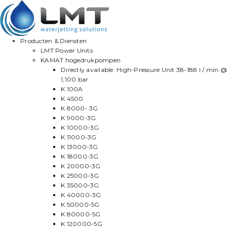
Producten & Diensten
LMT Power Units
KAMAT hogedrukpompen
Directly available: High-Pressure Unit 38-188 l / min @
1,100 bar
K 100A
K 4500
K 8000- 3G
K 9000-3G
K 10000-3G
K 11000-3G
K 13000-3G
K 18000-3G
K 20000-3G
K 25000-3G
K 35000-3G
K 40000-3G
K 50000-5G
K 80000-5G
K 120000-5G