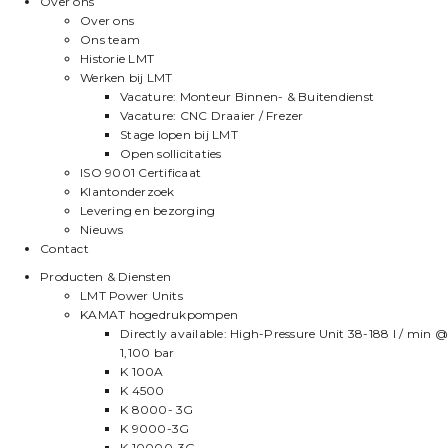
Over ons
Over ons
Ons team
Historie LMT
Werken bij LMT
Vacature: Monteur Binnen- & Buitendienst
Vacature: CNC Draaier / Frezer
Stage lopen bij LMT
Open sollicitaties
ISO 9001 Certificaat
Klantonderzoek
Levering en bezorging
Nieuws
Contact
Producten & Diensten
LMT Power Units
KAMAT hogedrukpompen
Directly available: High-Pressure Unit 38-188 l / min @
1,100 bar
K 100A
K 4500
K 8000- 3G
K 9000-3G
K 10000-3G