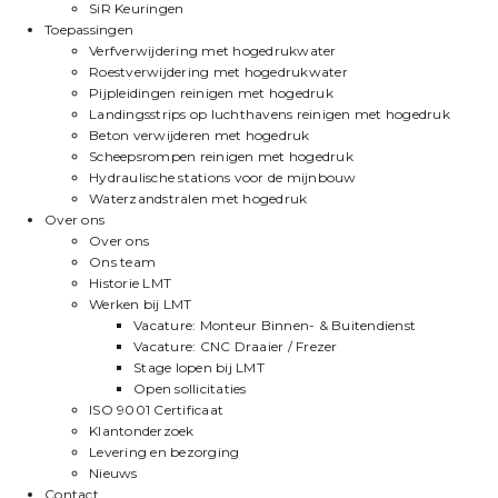
SiR Keuringen
Toepassingen
Verfverwijdering met hogedrukwater
Roestverwijdering met hogedrukwater
Pijpleidingen reinigen met hogedruk
Landingsstrips op luchthavens reinigen met hogedruk
Beton verwijderen met hogedruk
Scheepsrompen reinigen met hogedruk
Hydraulische stations voor de mijnbouw
Waterzandstralen met hogedruk
Over ons
Over ons
Ons team
Historie LMT
Werken bij LMT
Vacature: Monteur Binnen- & Buitendienst
Vacature: CNC Draaier / Frezer
Stage lopen bij LMT
Open sollicitaties
ISO 9001 Certificaat
Klantonderzoek
Levering en bezorging
Nieuws
Contact