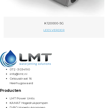
K 120000-5G
LEES VERDER
072 -3034190
info@lmt.nl
Celsiusstraat 16
Heerhugowaard
Producten
LMT Power Units
KAMAT Hogedrukpompen
DiBO Hogedrukpompen