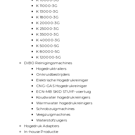
K 11000-3G
K 13000-3G
K 18000-3G
K 20000-3G
K 25000-3G
K 35000-3G
K 40000-3G
K 50000-5G
K 80000-5G
K 120000-5G
DiBO Reinigingsmachines
Hogedruktrailers
Onkruidbestrijders
Elektrische Hogedrukreiniger
CNG-GAS Hogedrukreiniger
ECN-MB SKID STUYF-voertuig
Koudwater hogedrukreinigers
Warmwater hogedrukreinigers
Schrobzuigmachines
Veegzuigmachines
Waterstofzuigers
Hogedruk Adapters
In-house Productie