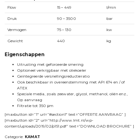
Flow
15 – 449
l/min
Druk
90 – 3500
bar
Vermogen
75 – 130
kw
Gewicht
440
kg
Eigenschappen
Uitrusting met geforceerde smering
Optioneel verkrijgbaar met oliekoeler
Geïntegreerde versnellingsreductieratio
Ook beschikbaar in overeenstemming met API 674 en / of
ATEX
Speciale media, zoals zeewater, glycol, methanol, oliën enz.,
Op aanvraag
Filtratie tot 350 μm
[maxbutton id=”1″ url=”#section1″ text=”OFFERTE AANVRAAG” ]
[maxbutton id=”2″ url=”http://www.lmt.nl/wp-
content/uploads/2019/02/p151.pdf” text=”DOWNLOAD BROCHURE” ]
Categorie:
KAMAT