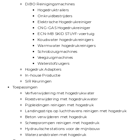
DiBO Reinigingsmachines
Hogedruktrailers
Onkruidbestrijders
Elektrische Hogedrukreiniger
CNG-GAS Hogedrukreiniger
ECN-MB SKID STUYF-voertuig
Koudwater hogedrukreinigers
Warmwater hogedrukreinigers
Schrobzuigmachines
Veegzuigmachines
Waterstofzuigers
Hogedruk Adapters
In-house Productie
SiR Keuringen
Toepassingen
Verfverwijdering met hogedrukwater
Roestverwijdering met hogedrukwater
Pijpleidingen reinigen met hogedruk
Landingsstrips op luchthavens reinigen met hogedruk
Beton verwijderen met hogedruk
Scheepsrompen reinigen met hogedruk
Hydraulische stations voor de mijnbouw
Waterzandstralen met hogedruk