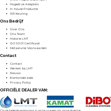
Hogedruk Adapters
In-house Productie
SIR Keuring
Ons Bedrijf
Over Ons
Ons Team
Historie LMT
ISO 9001 Certificaat
Metaalunie Voorwaarden
Contact
Contact
Werken bij LMT
Nieuws
Klantonderzoek
Privacy Policy
OFFICIËLE DEALER VAN:
Onze beleidsverklaring is op te vragen bij onze directie.