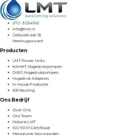
072 -3034190
info@lmt.nl
Celsiusstraat 16
Heerhugowaard
Producten
LMT Power Units
KAMAT Hogedrukpompen
DiBO Hogedrukpompen
Hogedruk Adapters
In-house Productie
SIR Keuring
Ons Bedrijf
Over Ons
Ons Team
Historie LMT
ISO 9001 Certificaat
Metaalunie Voorwaarden