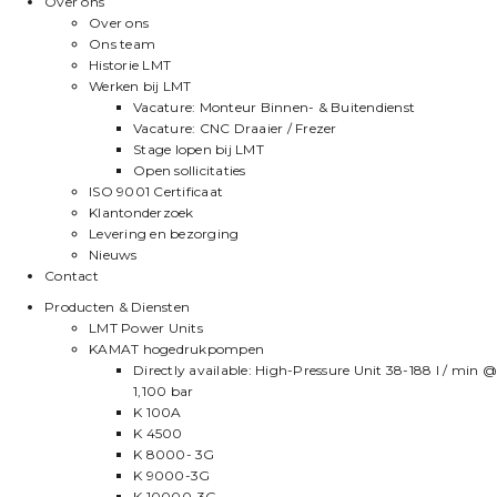
Over ons
Over ons
Ons team
Historie LMT
Werken bij LMT
Vacature: Monteur Binnen- & Buitendienst
Vacature: CNC Draaier / Frezer
Stage lopen bij LMT
Open sollicitaties
ISO 9001 Certificaat
Klantonderzoek
Levering en bezorging
Nieuws
Contact
Producten & Diensten
LMT Power Units
KAMAT hogedrukpompen
Directly available: High-Pressure Unit 38-188 l / min @
1,100 bar
K 100A
K 4500
K 8000- 3G
K 9000-3G
K 10000-3G