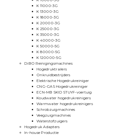
K 11000-3G
K 13000-3G
K 18000-3G
K 20000-3G
K 25000-3G
K 35000-3G
K 40000-3G
K 50000-5G
K 80000-5G
K 120000-5G
DiBO Reinigingsmachines
Hogedruktrailers
Onkruidbestrijders
Elektrische Hogedrukreiniger
CNG-GAS Hogedrukreiniger
ECN-MB SKID STUYF-voertuig
Koudwater hogedrukreinigers
Warmwater hogedrukreinigers
Schrobzuigmachines
Veegzuigmachines
Waterstofzuigers
Hogedruk Adapters
In-house Productie