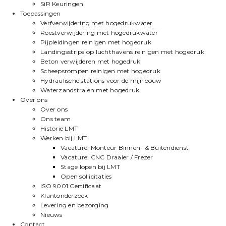
SiR Keuringen
Toepassingen
Verfverwijdering met hogedrukwater
Roestverwijdering met hogedrukwater
Pijpleidingen reinigen met hogedruk
Landingsstrips op luchthavens reinigen met hogedruk
Beton verwijderen met hogedruk
Scheepsrompen reinigen met hogedruk
Hydraulische stations voor de mijnbouw
Waterzandstralen met hogedruk
Over ons
Over ons
Ons team
Historie LMT
Werken bij LMT
Vacature: Monteur Binnen- & Buitendienst
Vacature: CNC Draaier / Frezer
Stage lopen bij LMT
Open sollicitaties
ISO 9001 Certificaat
Klantonderzoek
Levering en bezorging
Nieuws
Contact