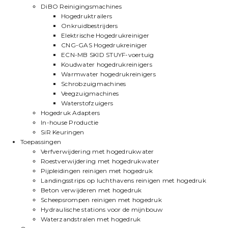
DiBO Reinigingsmachines
Hogedruktrailers
Onkruidbestrijders
Elektrische Hogedrukreiniger
CNG-GAS Hogedrukreiniger
ECN-MB SKID STUYF-voertuig
Koudwater hogedrukreinigers
Warmwater hogedrukreinigers
Schrobzuigmachines
Veegzuigmachines
Waterstofzuigers
Hogedruk Adapters
In-house Productie
SiR Keuringen
Toepassingen
Verfverwijdering met hogedrukwater
Roestverwijdering met hogedrukwater
Pijpleidingen reinigen met hogedruk
Landingsstrips op luchthavens reinigen met hogedruk
Beton verwijderen met hogedruk
Scheepsrompen reinigen met hogedruk
Hydraulische stations voor de mijnbouw
Waterzandstralen met hogedruk