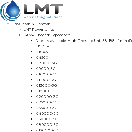
Producten & Diensten
LMT Power Units
KAMAT hogedrukpompen
Directly available: High-Pressure Unit 38-188 l / min @
1,100 bar
K 100A
K 4500
K 8000- 3G
K 9000-3G
K 10000-3G
K 11000-3G
K 13000-3G
K 18000-3G
K 20000-3G
K 25000-3G
K 35000-3G
K 40000-3G
K 50000-5G
K 80000-5G
K 120000-5G