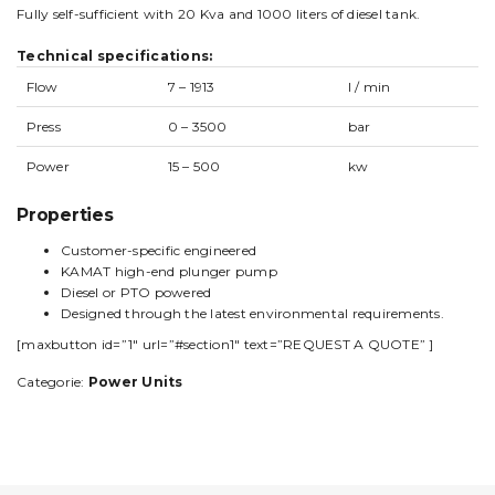
Fully self-sufficient with 20 Kva and 1000 liters of diesel tank.
Technical specifications:
Flow
7 – 1913
l / min
Press
0 – 3500
bar
Power
15 – 500
kw
Properties
Customer-specific engineered
KAMAT high-end plunger pump
Diesel or PTO powered
Designed through the latest environmental requirements.
[maxbutton id=”1″ url=”#section1″ text=”REQUEST A QUOTE” ]
Categorie:
Power Units