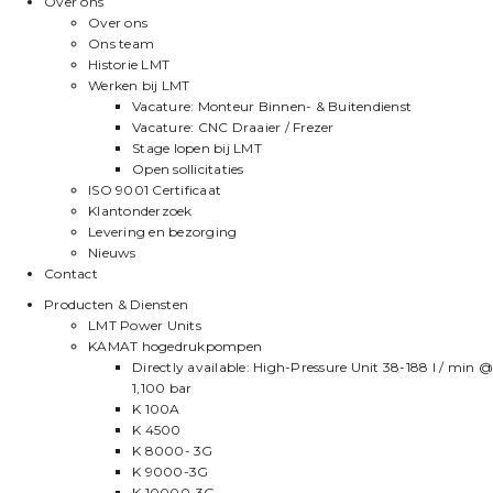
Over ons
Over ons
Ons team
Historie LMT
Werken bij LMT
Vacature: Monteur Binnen- & Buitendienst
Vacature: CNC Draaier / Frezer
Stage lopen bij LMT
Open sollicitaties
ISO 9001 Certificaat
Klantonderzoek
Levering en bezorging
Nieuws
Contact
Producten & Diensten
LMT Power Units
KAMAT hogedrukpompen
Directly available: High-Pressure Unit 38-188 l / min @
1,100 bar
K 100A
K 4500
K 8000- 3G
K 9000-3G
K 10000-3G