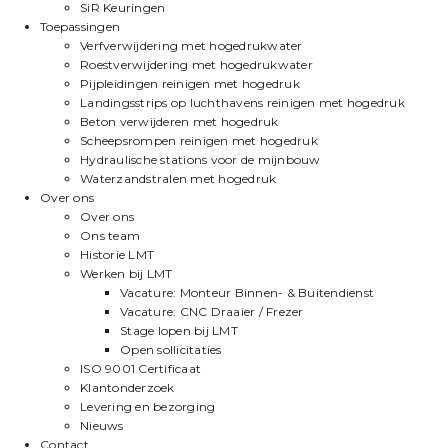
SiR Keuringen
Toepassingen
Verfverwijdering met hogedrukwater
Roestverwijdering met hogedrukwater
Pijpleidingen reinigen met hogedruk
Landingsstrips op luchthavens reinigen met hogedruk
Beton verwijderen met hogedruk
Scheepsrompen reinigen met hogedruk
Hydraulische stations voor de mijnbouw
Waterzandstralen met hogedruk
Over ons
Over ons
Ons team
Historie LMT
Werken bij LMT
Vacature: Monteur Binnen- & Buitendienst
Vacature: CNC Draaier / Frezer
Stage lopen bij LMT
Open sollicitaties
ISO 9001 Certificaat
Klantonderzoek
Levering en bezorging
Nieuws
Contact