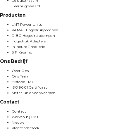
Celsiusstraat 16
Heerhugowaard
Producten
LMT Power Units
KAMAT Hogedrukpompen
DiBO Hogedrukpompen
Hogedruk Adapters
In-house Productie
SIR Keuring
Ons Bedrijf
Over Ons
Ons Team
Historie LMT
ISO 9001 Certificaat
Metaalunie Voorwaarden
Contact
Contact
Werken bij LMT
Nieuws
Klantonderzoek