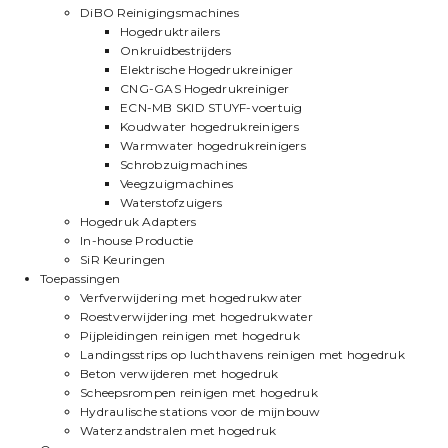
DiBO Reinigingsmachines
Hogedruktrailers
Onkruidbestrijders
Elektrische Hogedrukreiniger
CNG-GAS Hogedrukreiniger
ECN-MB SKID STUYF-voertuig
Koudwater hogedrukreinigers
Warmwater hogedrukreinigers
Schrobzuigmachines
Veegzuigmachines
Waterstofzuigers
Hogedruk Adapters
In-house Productie
SiR Keuringen
Toepassingen
Verfverwijdering met hogedrukwater
Roestverwijdering met hogedrukwater
Pijpleidingen reinigen met hogedruk
Landingsstrips op luchthavens reinigen met hogedruk
Beton verwijderen met hogedruk
Scheepsrompen reinigen met hogedruk
Hydraulische stations voor de mijnbouw
Waterzandstralen met hogedruk