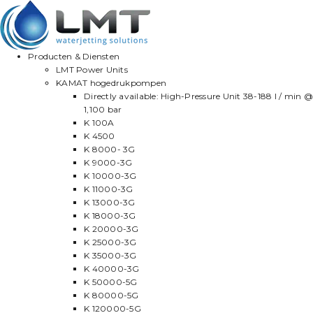
Producten & Diensten
LMT Power Units
KAMAT hogedrukpompen
Directly available: High-Pressure Unit 38-188 l / min @
1,100 bar
K 100A
K 4500
K 8000- 3G
K 9000-3G
K 10000-3G
K 11000-3G
K 13000-3G
K 18000-3G
K 20000-3G
K 25000-3G
K 35000-3G
K 40000-3G
K 50000-5G
K 80000-5G
K 120000-5G