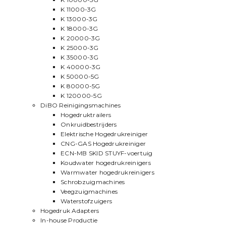
K 11000-3G
K 13000-3G
K 18000-3G
K 20000-3G
K 25000-3G
K 35000-3G
K 40000-3G
K 50000-5G
K 80000-5G
K 120000-5G
DiBO Reinigingsmachines
Hogedruktrailers
Onkruidbestrijders
Elektrische Hogedrukreiniger
CNG-GAS Hogedrukreiniger
ECN-MB SKID STUYF-voertuig
Koudwater hogedrukreinigers
Warmwater hogedrukreinigers
Schrobzuigmachines
Veegzuigmachines
Waterstofzuigers
Hogedruk Adapters
In-house Productie