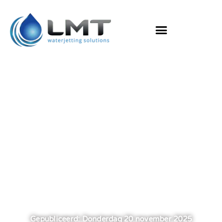
Drie verschillende DiBO
hogedrukreinigers voor drie
verschillende klanten
Gepubliceerd: Donderdag 20 november 2025